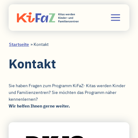
Skip
Aktuelles
to
Startseite
»
Kontakt
content
Das Programm
Kontakt
Themen
Sie haben Fragen zum Programm KiFaZ- Kitas werden Kinder
und Familienzentren? Sie möchten das Programm näher
Materialien
kennenlernen?
Wir helfen Ihnen gerne weiter.
Antragsportal