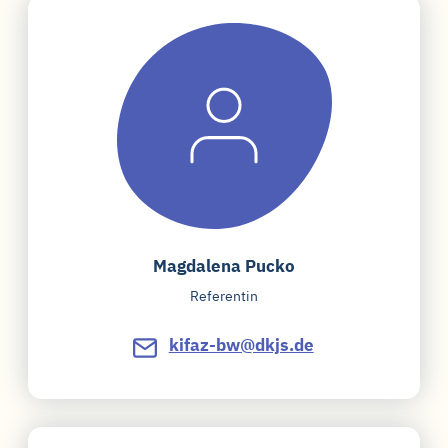
Magdalena Pucko
Referentin
kifaz-bw@dkjs.de